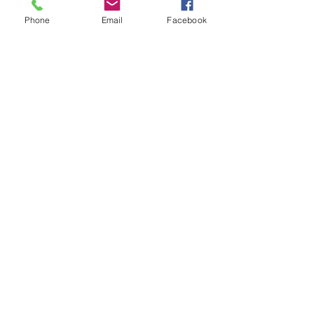
Phone
Email
Facebook
Je m'inscris
Contactez - nous !
0262 618 518
Mentions légales
Saisissez votre adresse e-mail
pour vous inscrire à notre
newsletter