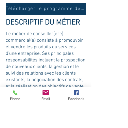
Télécharger le programme de formation
DESCRIPTIF DU MÉTIER
Le métier de conseiller(ère)
commercial(e) consiste à promouvoir
et vendre les produits ou services
d'une entreprise. Ses principales
responsabilités incluent la prospection
de nouveaux clients, la gestion et le
suivi des relations avec les clients
existants, la négociation des contrats,
et la réalisation des objectifs de vente.
Le conseiller(ère) commercial(e) doit
Phone
Email
Facebook
comprendre les besoins des clients,
proposer des solutions adaptées et
assurer un service après-vente de
qualité. Ce poste requiert des
compétences en communication, en